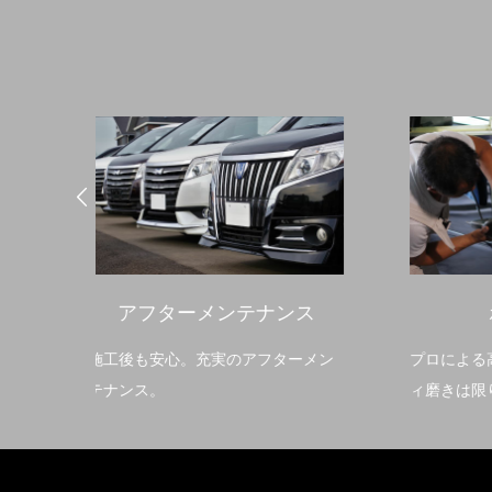
ンス
ボディ磨き
ターメン
プロによる高い技術で、弊社のボデ
丁寧
ィ磨きは限りある塗装被膜を大切に
カピ
し、塗装を極力磨かずに最小限で仕
上げます。