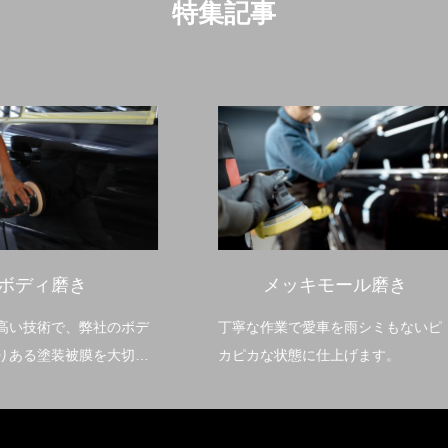
特集記事
メッキモール磨き
デントリペア
な作業で愛車を雨シミもないピ
金属部分にできた小さなヘコ
カな状態に仕上げます。
殊な専用工具を使って、短時
レイに直します。