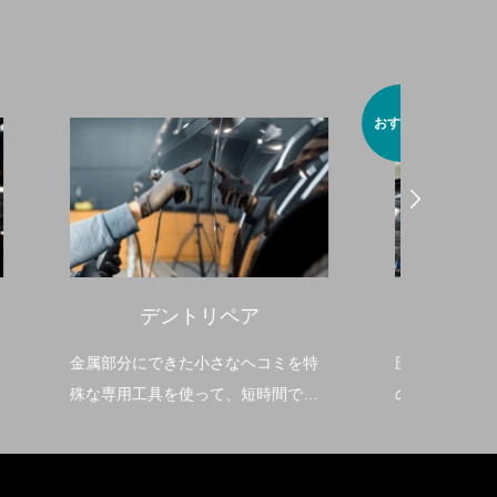
おすすめ
ガラスコーティング
ホ
ミを特
圧倒的な技術力であなたの愛車を艶
丁寧な
間でキ
のあるボディに仕上げます
ず、キ
す。