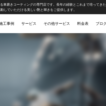
市にある車磨きコーティングの専門店です。長年の経験とこれまで培ってき
感動していただける美しい艶と輝きをご提供します。
施工事例
サービス
その他サービス
料金表
ブロ
カテゴリー2
カテゴリー3
磨き
アフターメンテナン
ンプル4
ブログサンプル3
POLISH
AFTER MAINTENANCE