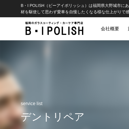
B・I POLISH（ビーアイポリッシュ）は福岡県大野城
材を駆使して思わず愛車を自慢したくなる様な仕上がりで
会社概要
カテゴリー1
service list
デントリペア
コーティング
ブログサンプル5
ブログサ
COATING