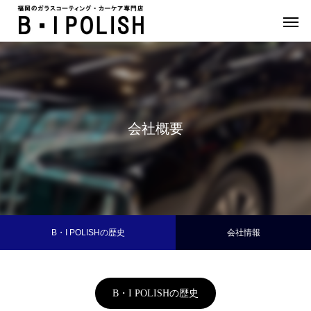
会社概要
カテゴリー1
カテ
B・I POLISHの歴史
会社情報
コーティング
ブログサンプル5
B・I POLISHの歴史
ブログサンプル4
COATING
PO