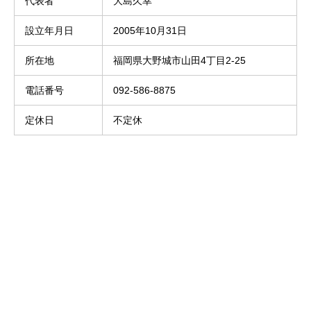
代表者
大島久幸
ブログサンプル5
ブログサンプル4
設立年月日
2005年10月31日
2022.02.04
2022.02.04
所在地
福岡県大野城市山田4丁目2-25
電話番号
092-586-8875
定休日
不定休