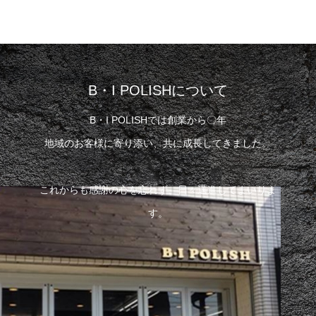
2022.02.04
2022.02.04
B・I POLISHについて
B・I POLISHでは創業から〇年
地域のお客様に寄り添い、共に成長してきました。
これからも感謝の心を忘れず、日々邁進してまいりま
ブログサンプル5
ブログサンプル4
す。
2022.02.04
2022.02.04