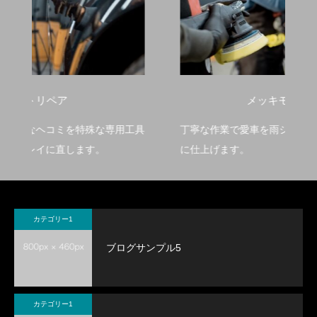
メッキモール磨き
工具
丁寧な作業で愛車を雨シミもないピカピカな状態
圧
に仕上げます。
に
カテゴリー1
ブログサンプル5
カテゴリー1